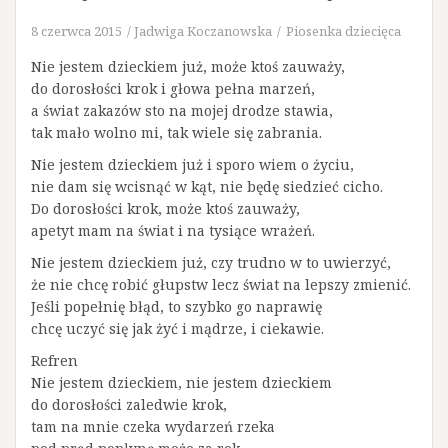
8 czerwca 2015
Jadwiga Koczanowska
Piosenka dziecięca
Nie jestem dzieckiem już, może ktoś zauważy,
do dorosłości krok i głowa pełna marzeń,
a świat zakazów sto na mojej drodze stawia,
tak mało wolno mi, tak wiele się zabrania.
Nie jestem dzieckiem już i sporo wiem o życiu,
nie dam się wcisnąć w kąt, nie będę siedzieć cicho.
Do dorosłości krok, może ktoś zauważy,
apetyt mam na świat i na tysiące wrażeń.
Nie jestem dzieckiem już, czy trudno w to uwierzyć,
że nie chcę robić głupstw lecz świat na lepszy zmienić.
Jeśli popełnię błąd, to szybko go naprawię
chcę uczyć się jak żyć i mądrze, i ciekawie.
Refren
Nie jestem dzieckiem, nie jestem dzieckiem
do dorosłości zaledwie krok,
tam na mnie czeka wydarzeń rzeka