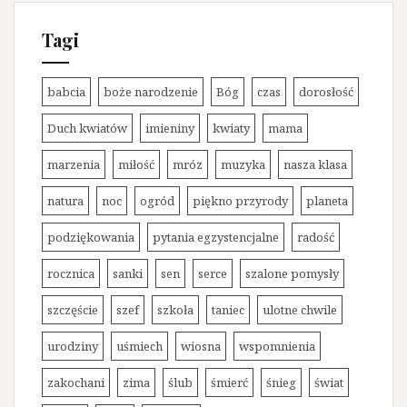
g
o
Tagi
r
i
e
babcia
boże narodzenie
Bóg
czas
dorosłość
Duch kwiatów
imieniny
kwiaty
mama
marzenia
miłość
mróz
muzyka
nasza klasa
natura
noc
ogród
piękno przyrody
planeta
podziękowania
pytania egzystencjalne
radość
rocznica
sanki
sen
serce
szalone pomysły
szczęście
szef
szkoła
taniec
ulotne chwile
urodziny
uśmiech
wiosna
wspomnienia
zakochani
zima
ślub
śmierć
śnieg
świat