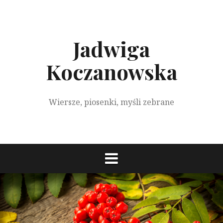
S
k
i
p
Jadwiga
t
o
Koczanowska
c
o
n
Wiersze, piosenki, myśli zebrane
t
e
n
t