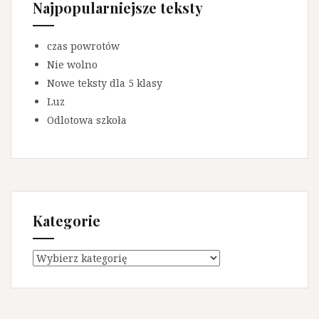
Najpopularniejsze teksty
czas powrotów
Nie wolno
Nowe teksty dla 5 klasy
Luz
Odlotowa szkoła
Kategorie
K
a
t
e