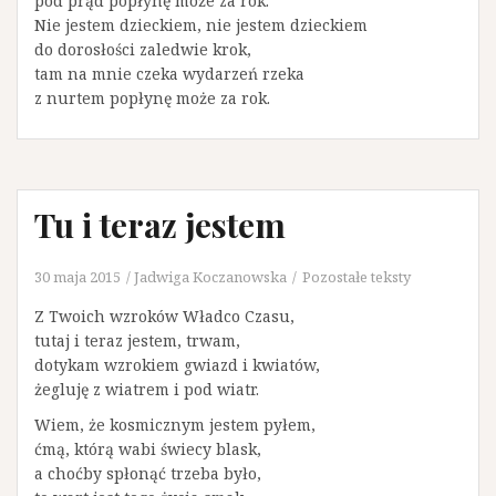
pod prąd popłynę może za rok.
Nie jestem dzieckiem, nie jestem dzieckiem
do dorosłości zaledwie krok,
tam na mnie czeka wydarzeń rzeka
z nurtem popłynę może za rok.
Tu i teraz jestem
30 maja 2015
Jadwiga Koczanowska
Pozostałe teksty
Z Twoich wzroków Władco Czasu,
tutaj i teraz jestem, trwam,
dotykam wzrokiem gwiazd i kwiatów,
żegluję z wiatrem i pod wiatr.
Wiem, że kosmicznym jestem pyłem,
ćmą, którą wabi świecy blask,
a choćby spłonąć trzeba było,