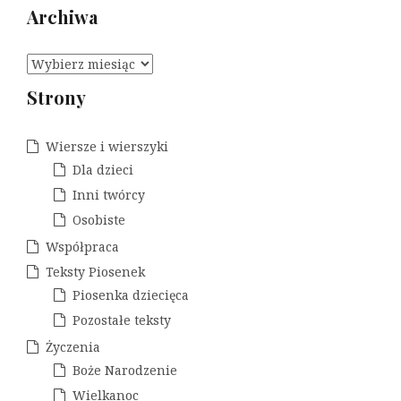
Archiwa
A
r
Strony
c
h
i
Wiersze i wierszyki
w
Dla dzieci
a
Inni twórcy
Osobiste
Współpraca
Teksty Piosenek
Piosenka dziecięca
Pozostałe teksty
Życzenia
Boże Narodzenie
Wielkanoc