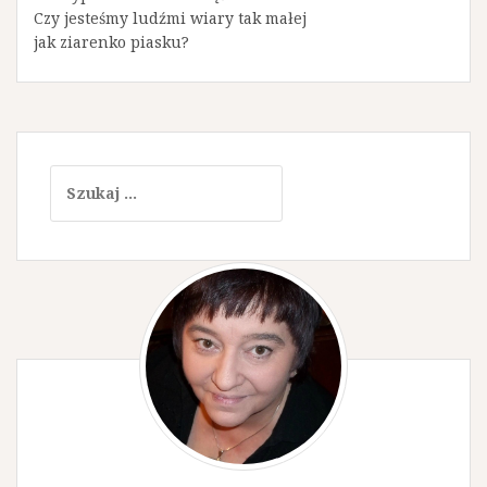
Czy jesteśmy ludźmi wiary tak małej
jak ziarenko piasku?
S
z
u
k
a
j
: