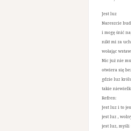
Jest luz
Nareszcie bud
i mogę śnić na
nikt mi za uc
wołając wstawa
Nic już nie m
otwiera się be
gdzie luz król
takie niewielk
Refren:
Jest luz i to je
jest luz , woln
jest luz, myśli