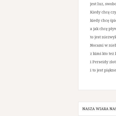
jest luz, swob
Kiedy chcę czy
kiedy chcę śp
a jak chcę pł
to jest niezwyk
Nocami w nieb
z kimś kto też
i Perseidy złot
i to jest piękne
N
NASZA WIARA NAS