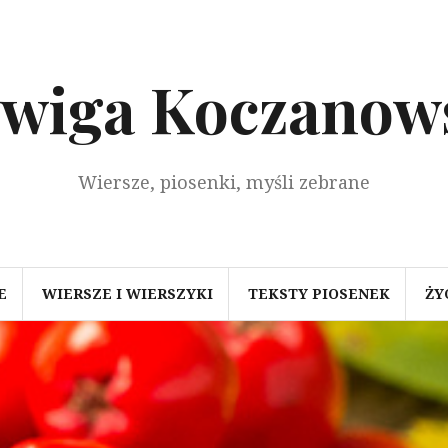
dwiga Koczanow
Wiersze, piosenki, myśli zebrane
E
WIERSZE I WIERSZYKI
TEKSTY PIOSENEK
ŻY