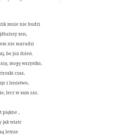
zik mnie nie budzi
jdłuższy sen,
hem nie marudzi
j, bo już dzień.
uszę, mogę wszystko,
ztroski czas,
uje i lenistwo,
ie, lecz w sam raz.
st piękne ,
y jak wiatr
 są letnie