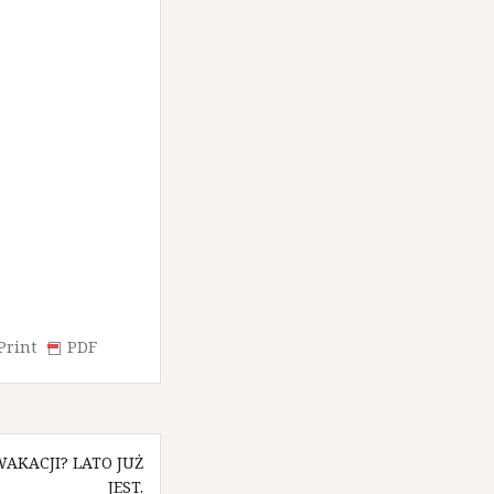
Print
PDF
WAKACJI? LATO JUŻ
JEST.