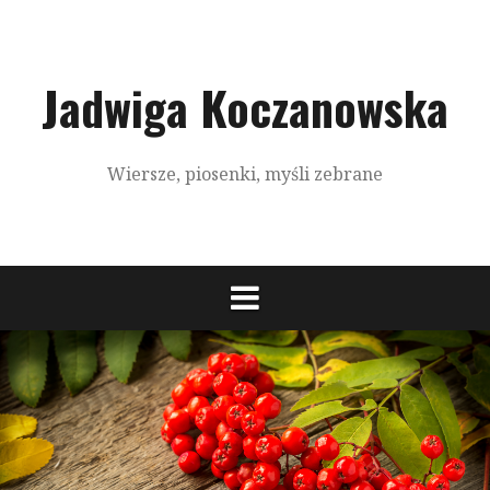
S
k
i
p
Jadwiga Koczanowska
t
o
c
Wiersze, piosenki, myśli zebrane
o
n
t
e
n
t