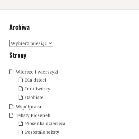
Archiwa
A
r
Strony
c
h
i
Wiersze i wierszyki
w
Dla dzieci
a
Inni twórcy
Osobiste
Współpraca
Teksty Piosenek
Piosenka dziecięca
Pozostałe teksty