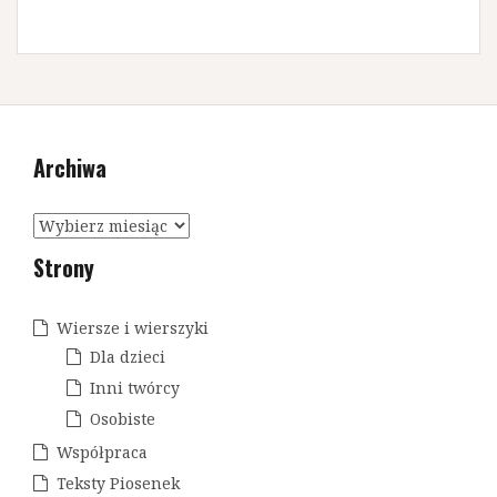
Archiwa
A
r
Strony
c
h
i
Wiersze i wierszyki
w
Dla dzieci
a
Inni twórcy
Osobiste
Współpraca
Teksty Piosenek