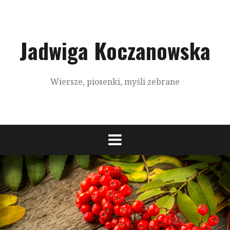
S
k
i
p
Jadwiga Koczanowska
t
o
c
Wiersze, piosenki, myśli zebrane
o
n
t
e
n
t