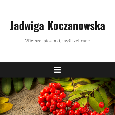
S
k
i
p
Jadwiga Koczanowska
t
o
c
Wiersze, piosenki, myśli zebrane
o
n
t
e
n
t