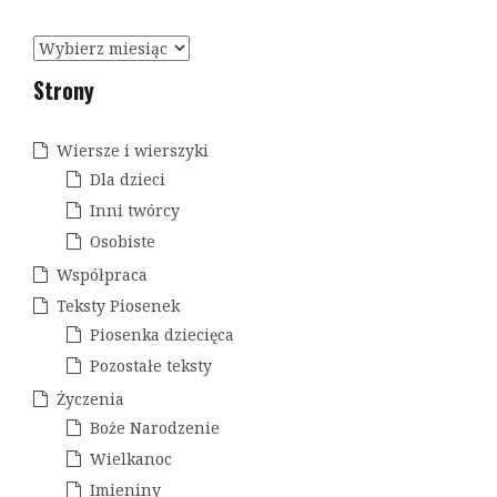
A
r
Strony
c
h
i
Wiersze i wierszyki
w
Dla dzieci
a
Inni twórcy
Osobiste
Współpraca
Teksty Piosenek
Piosenka dziecięca
Pozostałe teksty
Życzenia
Boże Narodzenie
Wielkanoc
Imieniny