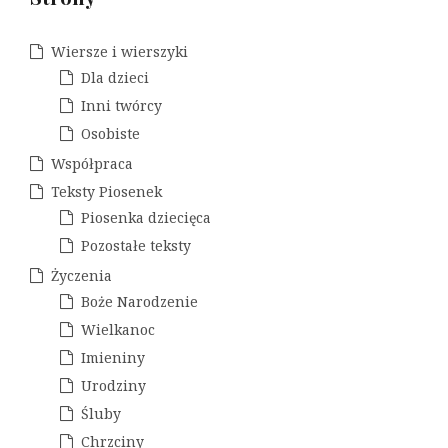
c
h
i
Wiersze i wierszyki
w
Dla dzieci
a
Inni twórcy
Osobiste
Współpraca
Teksty Piosenek
Piosenka dziecięca
Pozostałe teksty
Życzenia
Boże Narodzenie
Wielkanoc
Imieniny
Urodziny
Śluby
Chrzciny