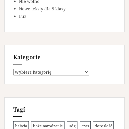
Nie wolno
Nowe teksty dla 5 klasy
Luz
Kategorie
K
a
t
e
g
o
Tagi
r
i
e
babcia
boże narodzenie
Bóg
czas
dorosłość