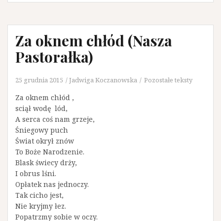
Za oknem chłód (Nasza
Pastorałka)
25 grudnia 2015
Jadwiga Koczanowska
Pozostałe teksty
Za oknem chłód ,
sciął wodę lód,
A serca coś nam grzeje,
Śniegowy puch
Świat okrył znów
To Boże Narodzenie.
Blask świecy drży,
I obrus lśni.
Opłatek nas jednoczy.
Tak cicho jest,
Nie kryjmy łez.
Popatrzmy sobie w oczy.