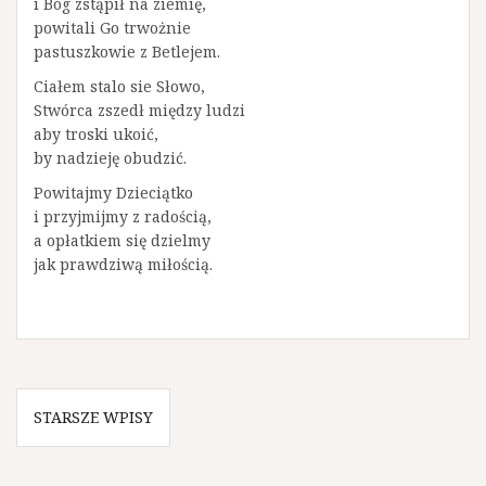
i Bóg zstąpił na ziemię,
powitali Go trwożnie
pastuszkowie z Betlejem.
Ciałem stalo sie Słowo,
Stwórca zszedł między ludzi
aby troski ukoić,
by nadzieję obudzić.
Powitajmy Dzieciątko
i przyjmijmy z radością,
a opłatkiem się dzielmy
jak prawdziwą miłością.
N
STARSZE WPISY
a