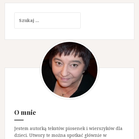
w
i
S
g
z
u
a
k
c
a
j
j
:
a
p
o
w
p
O mnie
i
s
Jestem autorką tekstów piosenek i wierszyków dla
a
dzieci. Utwory te można spotkać głównie w