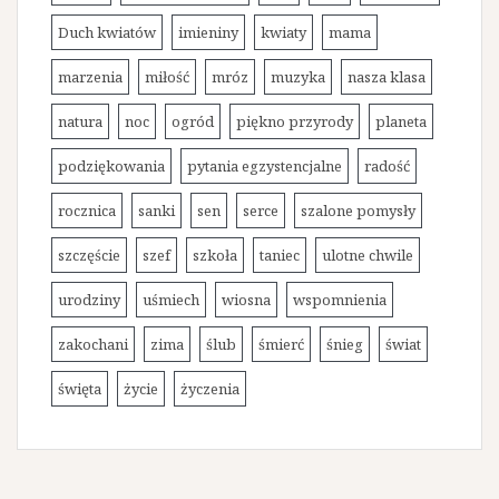
Duch kwiatów
imieniny
kwiaty
mama
marzenia
miłość
mróz
muzyka
nasza klasa
natura
noc
ogród
piękno przyrody
planeta
podziękowania
pytania egzystencjalne
radość
rocznica
sanki
sen
serce
szalone pomysły
szczęście
szef
szkoła
taniec
ulotne chwile
urodziny
uśmiech
wiosna
wspomnienia
zakochani
zima
ślub
śmierć
śnieg
świat
święta
życie
życzenia