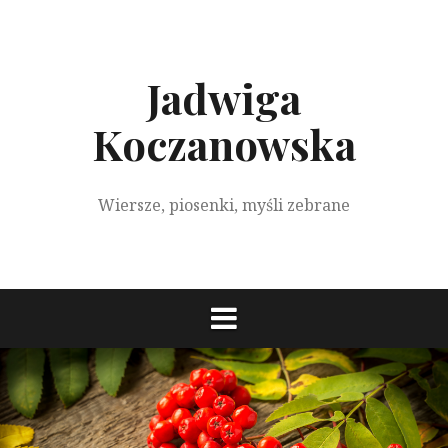
S
k
i
p
Jadwiga
t
o
Koczanowska
c
o
n
Wiersze, piosenki, myśli zebrane
t
e
n
t