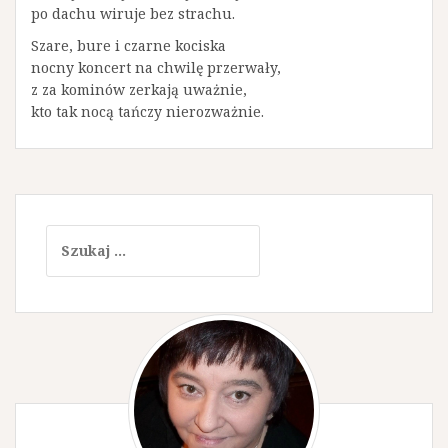
po dachu wiruje bez strachu.
Szare, bure i czarne kociska
nocny koncert na chwilę przerwały,
z za kominów zerkają uważnie,
kto tak nocą tańczy nierozważnie.
S
z
u
k
a
j
: