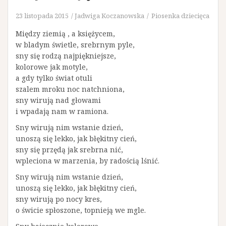
23 listopada 2015
Jadwiga Koczanowska
Piosenka dziecięca
Między ziemią , a księżycem,
w bladym świetle, srebrnym pyle,
sny się rodzą najpiękniejsze,
kolorowe jak motyle,
a gdy tylko świat otuli
szalem mroku noc natchniona,
sny wirują nad głowami
i wpadają nam w ramiona.
Sny wirują nim wstanie dzień,
unoszą się lekko, jak błękitny cień,
sny się przędą jak srebrna nić,
wpleciona w marzenia, by radością lśnić.
Sny wirują nim wstanie dzień,
unoszą się lekko, jak błękitny cień,
sny wirują po nocy kres,
o świcie spłoszone, topnieją we mgle.