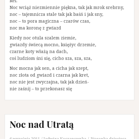
Ref.
Noc wciąż niezmiennie piękna, tak jak mrok srebrny,
noc – tajemnicza stale tak jak baśń i jak sny,
noc – to pora magiczna – czarów czas,
noc ma koronę z gwiazd
Kiedy noc otula szalem ziemie,
gwiazdy świecą mocno, księżyc drzemie,
czarne koty włażą na dach,
coś ludziom śni się, cicho sza, sza, sza,
Noc mocna jak sen, a cicha jak szept,
noc złota od gwiazd i czarna jak kret,
noc nie jest zwyczajna, tak jak dzień-
nie zaśnij – to przekonasz się
Noc nad Utratą
6 września 2015
Jadwiga Koczanowska
Piosenka dziecięca