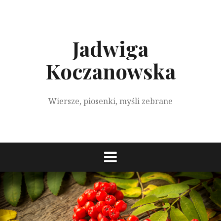
S
k
i
p
Jadwiga
t
o
Koczanowska
c
o
n
Wiersze, piosenki, myśli zebrane
t
e
n
t