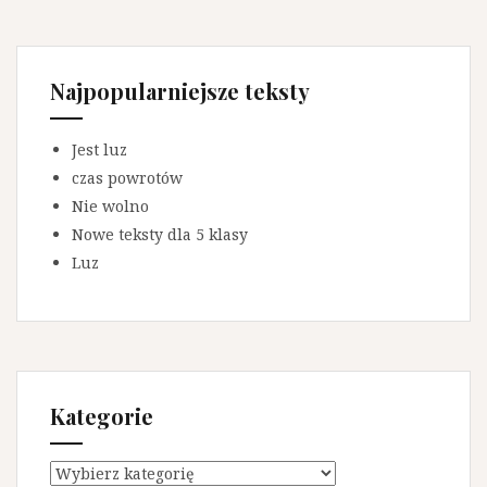
Najpopularniejsze teksty
Jest luz
czas powrotów
Nie wolno
Nowe teksty dla 5 klasy
Luz
Kategorie
K