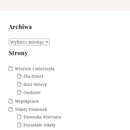
Archiwa
A
r
Strony
c
h
i
Wiersze i wierszyki
w
Dla dzieci
a
Inni twórcy
Osobiste
Współpraca
Teksty Piosenek
Piosenka dziecięca
Pozostałe teksty