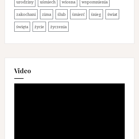
urodziny
uśmiech
wiosna
wspomnienia
zakochani
zima
ślub
śmierć
śnieg
świat
święta
życie
życzenia
Video