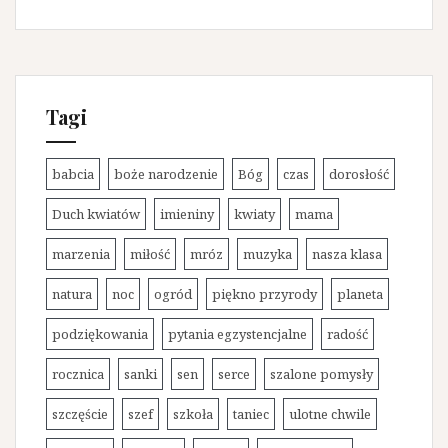
a
t
e
g
o
Tagi
r
i
e
babcia
boże narodzenie
Bóg
czas
dorosłość
Duch kwiatów
imieniny
kwiaty
mama
marzenia
miłość
mróz
muzyka
nasza klasa
natura
noc
ogród
piękno przyrody
planeta
podziękowania
pytania egzystencjalne
radość
rocznica
sanki
sen
serce
szalone pomysły
szczęście
szef
szkoła
taniec
ulotne chwile