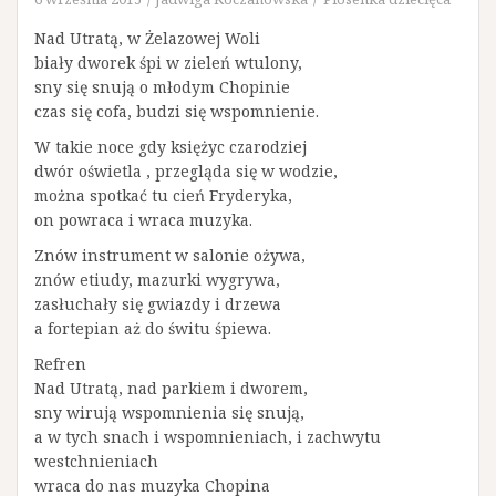
Nad Utratą, w Żelazowej Woli
biały dworek śpi w zieleń wtulony,
sny się snują o młodym Chopinie
czas się cofa, budzi się wspomnienie.
W takie noce gdy księżyc czarodziej
dwór oświetla , przegląda się w wodzie,
można spotkać tu cień Fryderyka,
on powraca i wraca muzyka.
Znów instrument w salonie ożywa,
znów etiudy, mazurki wygrywa,
zasłuchały się gwiazdy i drzewa
a fortepian aż do świtu śpiewa.
Refren
Nad Utratą, nad parkiem i dworem,
sny wirują wspomnienia się snują,
a w tych snach i wspomnieniach, i zachwytu
westchnieniach
wraca do nas muzyka Chopina