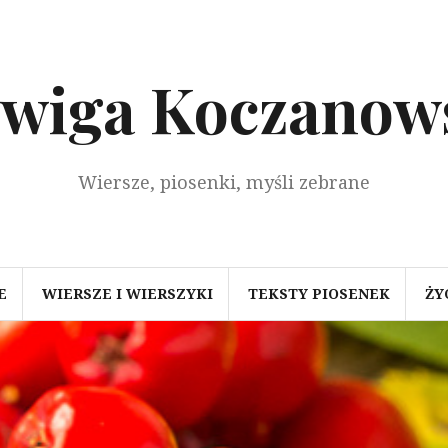
dwiga Koczanow
Wiersze, piosenki, myśli zebrane
E
WIERSZE I WIERSZYKI
TEKSTY PIOSENEK
ŻY