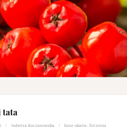
 tata
5
Jadwiga Koczanowska
Inne okazje
,
Życzenia