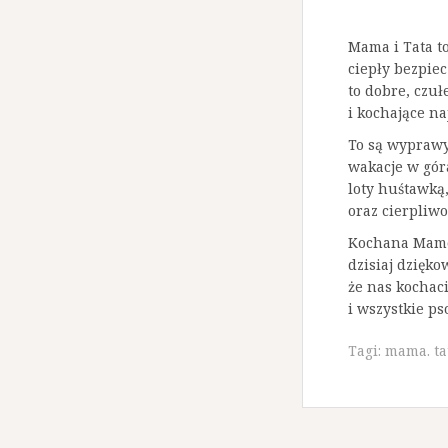
Mama i Tata to
ciepły bezpie
to dobre, czuł
i kochające na
To są wyprawy
wakacje w gór
loty huśtawką
oraz cierpliwo
Kochana Mamo
dzisiaj dzięk
że nas kochaci
i wszystkie p
Tagi:
mama. ta