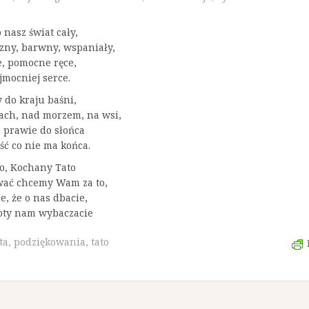
 nasz świat cały,
czny, barwny, wspaniały,
e, pomocne ręce,
jmocniej serce.
 do kraju baśni,
ach, nad morzem, na wsi,
, prawie do słońca
ść co nie ma końca.
, Kochany Tato
ować chcemy Wam za to,
e, że o nas dbacie,
soty nam wybaczacie
ta
,
podziękowania
,
tato