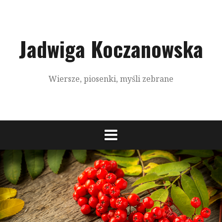
S
k
i
p
Jadwiga Koczanowska
t
o
c
Wiersze, piosenki, myśli zebrane
o
n
t
e
n
t