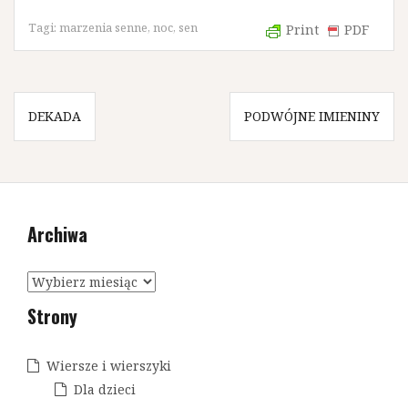
Tagi:
marzenia senne
,
noc
,
sen
Print
PDF
N
DEKADA
PODWÓJNE IMIENINY
a
w
i
Archiwa
g
a
A
c
r
Strony
c
j
h
a
i
Wiersze i wierszyki
w
w
Dla dzieci
a