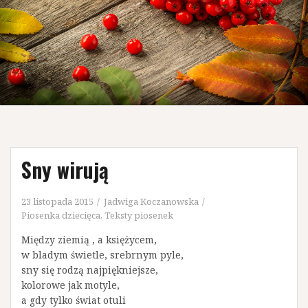
Sny wirują
23 listopada 2015
Jadwiga Koczanowska
Piosenka dziecięca
,
Teksty piosenek
Między ziemią , a księżycem,
w bladym świetle, srebrnym pyle,
sny się rodzą najpiękniejsze,
kolorowe jak motyle,
a gdy tylko świat otuli