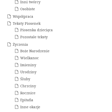
p
Inni twórcy
Osobiste
i
Współpraca
s
Teksty Piosenek
u
Piosenka dziecięca
Pozostałe teksty
Życzenia
Boże Narodzenie
Wielkanoc
Imieniny
Urodziny
Śluby
Chrzciny
Rocznice
Epitafia
Inne okazje