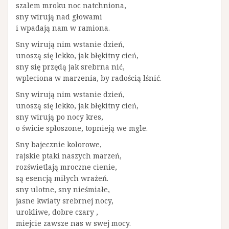
szalem mroku noc natchniona,
sny wirują nad głowami
i wpadają nam w ramiona.
Sny wirują nim wstanie dzień,
unoszą się lekko, jak błękitny cień,
sny się przędą jak srebrna nić,
wpleciona w marzenia, by radością lśnić.
Sny wirują nim wstanie dzień,
unoszą się lekko, jak błękitny cień,
sny wirują po nocy kres,
o świcie spłoszone, topnieją we mgle.
Sny bajecznie kolorowe,
rajskie ptaki naszych marzeń,
rozświetlają mroczne cienie,
są esencją miłych wrażeń.
sny ulotne, sny nieśmiałe,
jasne kwiaty srebrnej nocy,
urokliwe, dobre czary ,
miejcie zawsze nas w swej mocy.