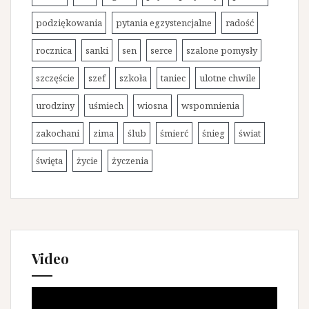
podziękowania
pytania egzystencjalne
radość
rocznica
sanki
sen
serce
szalone pomysły
szczęście
szef
szkoła
taniec
ulotne chwile
urodziny
uśmiech
wiosna
wspomnienia
zakochani
zima
ślub
śmierć
śnieg
świat
święta
życie
życzenia
Video