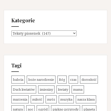
Kategorie
K
a
t
e
g
o
Tagi
r
i
e
babcia
boże narodzenie
Bóg
czas
dorosłość
Duch kwiatów
imieniny
kwiaty
mama
marzenia
miłość
mróz
muzyka
nasza klasa
natura
noc
ogród
piękno przyrody
planeta