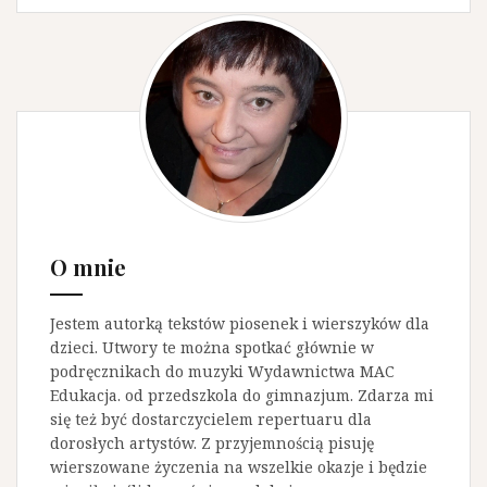
k
c
a
j
j
:
a
p
o
w
p
O mnie
i
s
Jestem autorką tekstów piosenek i wierszyków dla
a
dzieci. Utwory te można spotkać głównie w
podręcznikach do muzyki Wydawnictwa MAC
c
Edukacja. od przedszkola do gimnazjum. Zdarza mi
h
się też być dostarczycielem repertuaru dla
dorosłych artystów. Z przyjemnością pisuję
wierszowane życzenia na wszelkie okazje i będzie