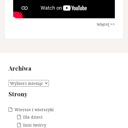
więcej >>
Archiwa
A
r
Strony
c
h
i
Wiersze i wierszyki
w
Dla dzieci
a
Inni twórcy