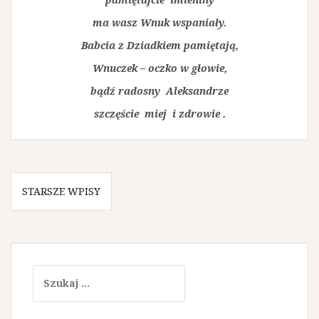
ma wasz Wnuk wspaniały.
Babcia z Dziadkiem pamiętają,
Wnuczek – oczko w głowie,
bądź radosny Aleksandrze
szczęście miej i zdrowie .
N
STARSZE WPISY
a
w
i
S
g
z
u
a