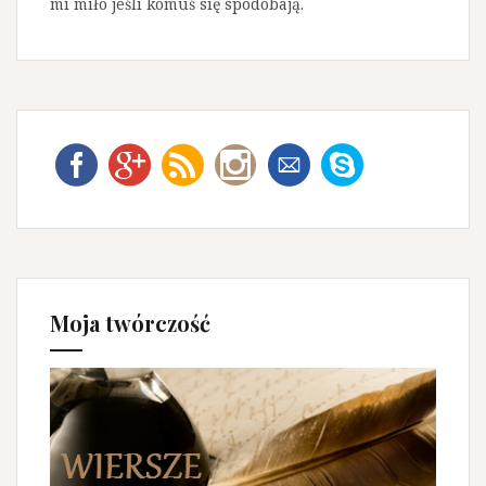
mi miło jeśli komuś się spodobają.
Moja twórczość