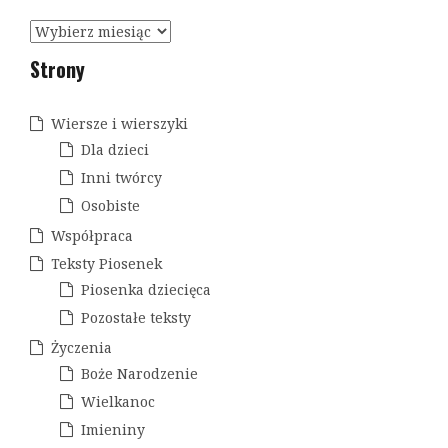
a
c
A
r
j
Strony
c
a
h
i
w
Wiersze i wierszyki
w
Dla dzieci
p
a
Inni twórcy
i
Osobiste
s
Współpraca
u
Teksty Piosenek
Piosenka dziecięca
Pozostałe teksty
Życzenia
Boże Narodzenie
Wielkanoc
Imieniny