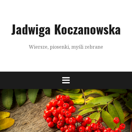
S
k
i
p
Jadwiga Koczanowska
t
o
c
Wiersze, piosenki, myśli zebrane
o
n
t
e
n
t