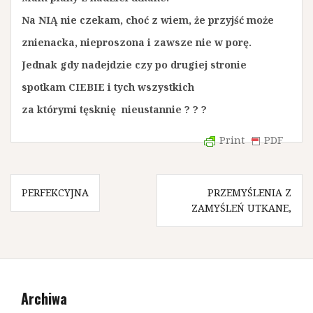
Na NIĄ nie czekam, choć z wiem, że przyjść może
znienacka, nieproszona i zawsze nie w porę.
Jednak gdy nadejdzie czy po drugiej stronie
spotkam CIEBIE i tych wszystkich
za którymi tęsknię nieustannie ? ? ?
Print
PDF
N
PERFEKCYJNA
PRZEMYŚLENIA Z
ZAMYŚLEŃ UTKANE,
a
w
i
g
Archiwa