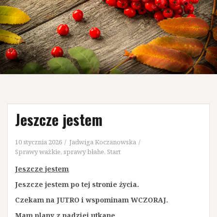
Jeszcze jestem
10 stycznia 2026
Jadwiga Koczanowska
Sprawy ważkie, sprawy błahe
,
Start
Jeszcze jestem
Jeszcze jestem po tej stronie życia.
Czekam na JUTRO i wspominam WCZORAJ.
Mam plany z nadziei utkane.