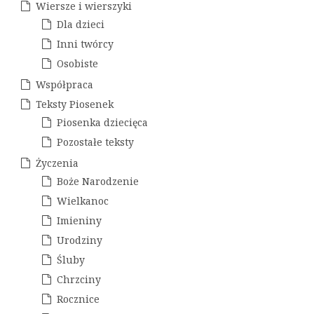
i
w
Wiersze i wierszyki
w
Dla dzieci
p
a
Inni twórcy
i
Osobiste
s
Współpraca
u
Teksty Piosenek
Piosenka dziecięca
Pozostałe teksty
Życzenia
Boże Narodzenie
Wielkanoc
Imieniny
Urodziny
Śluby
Chrzciny
Rocznice