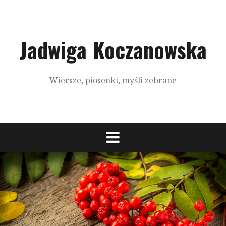
S
k
i
p
Jadwiga Koczanowska
t
o
c
Wiersze, piosenki, myśli zebrane
o
n
t
e
n
t