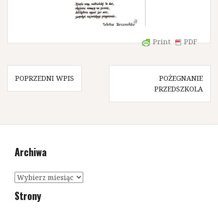
Print
PDF
N
POPRZEDNI WPIS
POŻEGNANIE
PRZEDSZKOLA
a
w
i
g
Archiwa
a
c
A
r
j
Strony
c
a
h