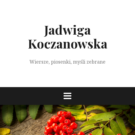
S
k
i
p
Jadwiga
t
o
Koczanowska
c
o
n
Wiersze, piosenki, myśli zebrane
t
e
n
t