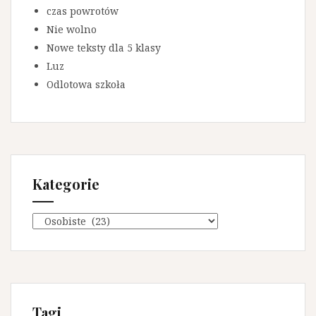
czas powrotów
Nie wolno
Nowe teksty dla 5 klasy
Luz
Odlotowa szkoła
Kategorie
K
a
t
e
g
o
Tagi
r