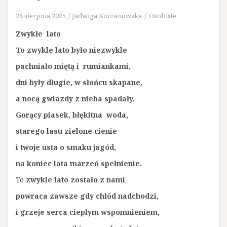
28 sierpnia 2025
Jadwiga Koczanowska
Osobiste
Zwykłe lato
To zwykle lato było niezwykle
pachniało miętą i rumiankami,
dni były długie, w słońcu skapane,
a nocą gwiazdy z nieba spadały.
Gorący piasek, błękitna woda,
starego lasu zielone cienie
i twoje usta o smaku jagód,
na koniec lata marzeń spełnienie.
To
zwykle lato zostało z nami
powraca zawsze gdy chłód nadchodzi,
i grzeje serca ciepłym wspomnieniem,