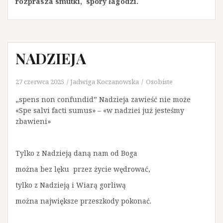
rozprasza smutki, spory łagodzi.
NADZIEJA
27 czerwca 2025
Jadwiga Koczanowska
Osobiste
„spens non confundid” Nadzieja zawieść nie może
«Spe salvi facti sumus» – «w nadziei już jesteśmy
zbawieni»
Tylko z Nadzieją daną nam od Boga
można bez lęku przez życie wędrować,
tylko z Nadzieją i Wiarą gorliwą
można największe przeszkody pokonać.