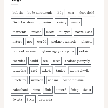
i
e
babcia
boże narodzenie
Bóg
czas
dorosłość
Duch kwiatów
imieniny
kwiaty
mama
marzenia
miłość
mróz
muzyka
nasza klasa
natura
noc
ogród
piękno przyrody
planeta
podziękowania
pytania egzystencjalne
radość
rocznica
sanki
sen
serce
szalone pomysły
szczęście
szef
szkoła
taniec
ulotne chwile
urodziny
uśmiech
wiosna
wspomnienia
zakochani
zima
ślub
śmierć
śnieg
świat
święta
życie
życzenia