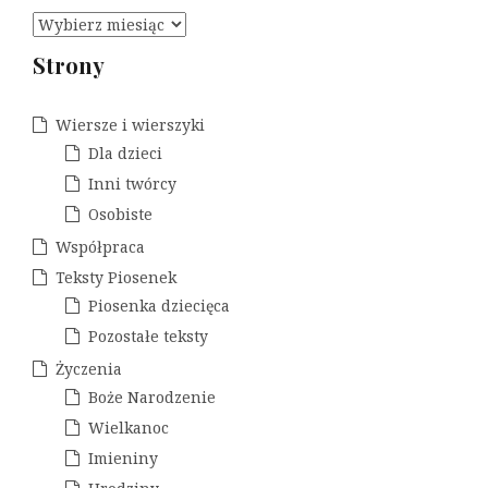
A
r
Strony
c
h
i
Wiersze i wierszyki
w
Dla dzieci
a
Inni twórcy
Osobiste
Współpraca
Teksty Piosenek
Piosenka dziecięca
Pozostałe teksty
Życzenia
Boże Narodzenie
Wielkanoc
Imieniny