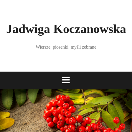
S
k
i
p
Jadwiga Koczanowska
t
o
c
Wiersze, piosenki, myśli zebrane
o
n
t
e
n
t