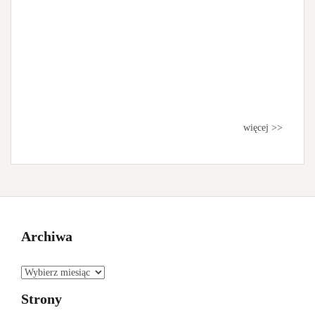
więcej >>
Archiwa
A
r
Strony
c