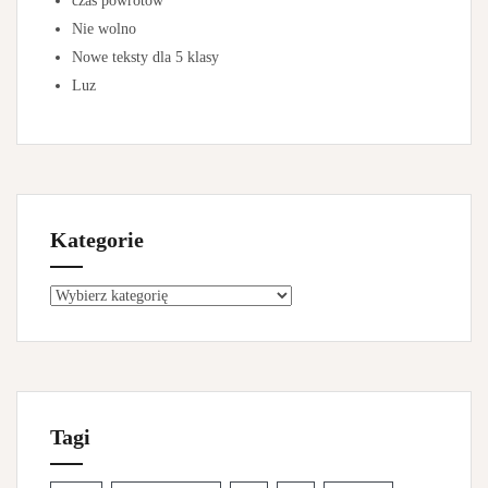
czas powrotów
Nie wolno
Nowe teksty dla 5 klasy
Luz
Kategorie
K
a
t
e
g
o
Tagi
r
i
e