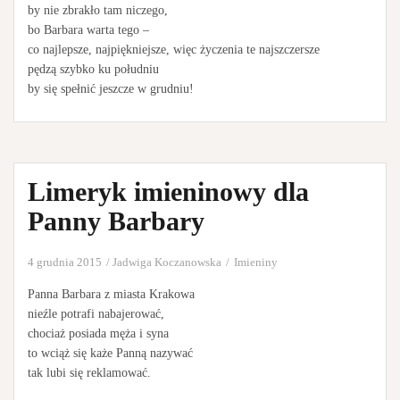
by nie zbrakło tam niczego,
bo Barbara warta tego –
co najlepsze, najpiękniejsze, więc życzenia te najszczersze
pędzą szybko ku południu
by się spełnić jeszcze w grudniu!
Limeryk imieninowy dla
Panny Barbary
4 grudnia 2015
Jadwiga Koczanowska
Imieniny
Panna Barbara z miasta Krakowa
nieźle potrafi nabajerować,
chociaż posiada męża i syna
to wciąż się każe Panną nazywać
tak lubi się reklamować.