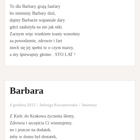
To dla Barbary grają fanfary
bo imieniny Barbary dziś,
dajmy Barbarze wspaniale dary
gdyż zasłużyła na nie jak nikt.
Zacnym więc trunkiem toasty wznośmy
za powodzenie, zdrowie i fart
niech się jej spełni to o czym marzy,
a my śpiewajmy głośno : STO LAT !
Barbara
4 grudnia 2015
Jadwiga Koczanowska
Imieniny
Z Kielc do Krakowa życzenia ślemy,
Zdrowia i szczęścia Ci winszujemy,
no i jeszcze na dodatek,
żeby w domu był dostatek,