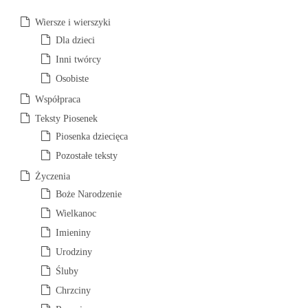
h
i
Wiersze i wierszyki
w
Dla dzieci
a
Inni twórcy
Osobiste
Współpraca
Teksty Piosenek
Piosenka dziecięca
Pozostałe teksty
Życzenia
Boże Narodzenie
Wielkanoc
Imieniny
Urodziny
Śluby
Chrzciny