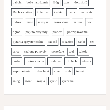
babcia
boże narodzenie
Bóg
czas
dorosłość
Duch kwiatów
imieniny
kwiaty
mama
marzenia
miłość
mróz
muzyka
nasza klasa
natura
noc
ogród
piękno przyrody
planeta
podziękowania
pytania egzystencjalne
radość
rocznica
sanki
sen
serce
szalone pomysły
szczęście
szef
szkoła
taniec
ulotne chwile
urodziny
uśmiech
wiosna
wspomnienia
zakochani
zima
ślub
śmierć
śnieg
świat
święta
życie
życzenia