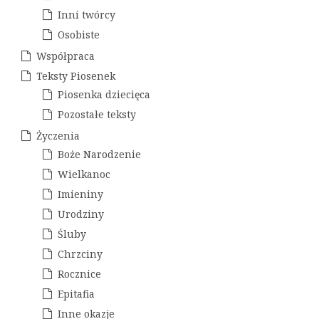
a
p
Inni twórcy
Osobiste
i
Współpraca
s
Teksty Piosenek
u
Piosenka dziecięca
Pozostałe teksty
Życzenia
Boże Narodzenie
Wielkanoc
Imieniny
Urodziny
Śluby
Chrzciny
Rocznice
Epitafia
Inne okazje