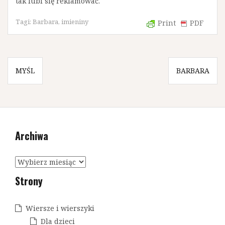
tak lubi się reklamować.
Tagi:
Barbara
,
imieniny
Print
PDF
N
MYŚL
BARBARA
a
w
i
Archiwa
g
a
A
c
r
Strony
c
j
h
a
i
Wiersze i wierszyki
w
w
Dla dzieci