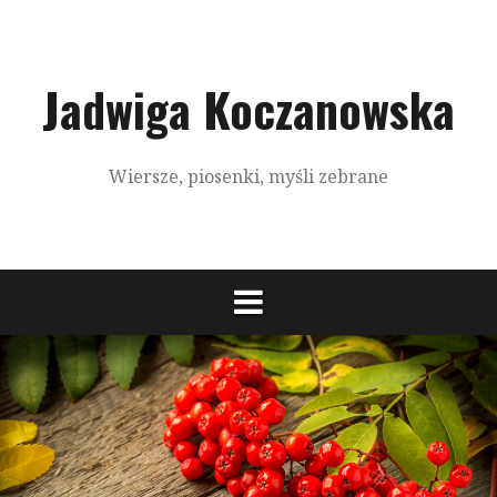
S
k
i
p
Jadwiga Koczanowska
t
o
c
Wiersze, piosenki, myśli zebrane
o
n
t
e
n
t