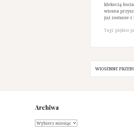
klekoczą bocia
wiosna przysz
już zostanie z
Tagi:
piękno p
N
WIOSENNE PRZEB
a
w
i
Archiwa
g
a
A
c
r