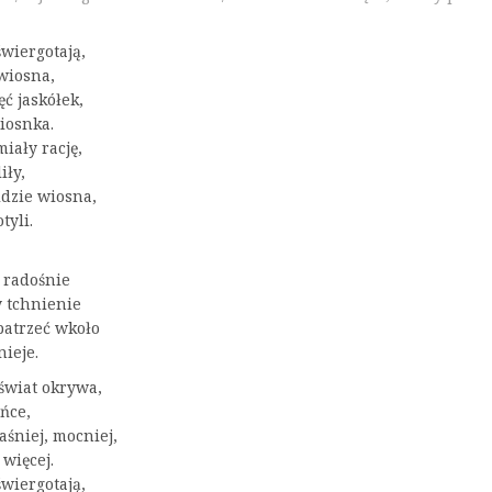
wiergotają,
wiosna,
ęć jaskółek,
iosnka.
iały rację,
iły,
idzie wiosna,
tyli.
i radośnie
 tchnienie
patrzeć wkoło
nieje.
 świat okrywa,
eńce,
jaśniej, mocniej,
więcej.
wiergotają,