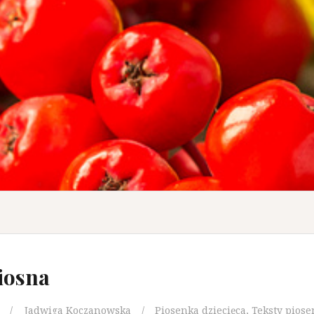
iosna
Jadwiga Koczanowska
Piosenka dziecięca
,
Teksty piose