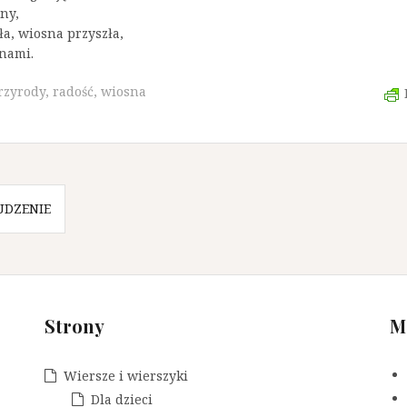
ny,
ła, wiosna przyszła,
 nami.
rzyrody
,
radość
,
wiosna
UDZENIE
Strony
M
Wiersze i wierszyki
Dla dzieci