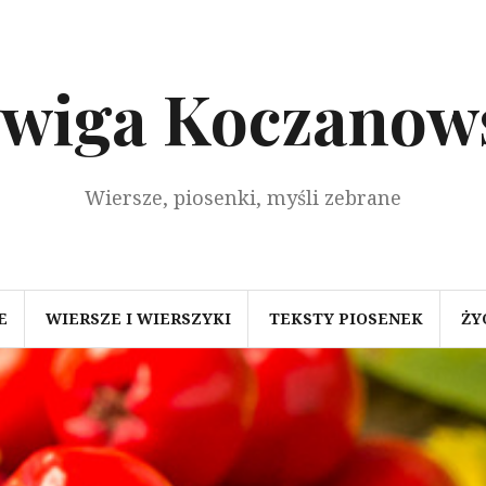
dwiga Koczanow
Wiersze, piosenki, myśli zebrane
E
WIERSZE I WIERSZYKI
TEKSTY PIOSENEK
ŻY