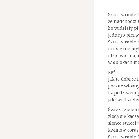
Szare wróble ś
że nadchodzi 
bo widziały pi
jednego pierw
Szare wróble m
nic się nie myl
idzie wiosna, 
w obłokach mo
Ref.
Jak to dobrze 
poczuć wiosny
i z podziwem 
jak świat ziele
Świeża zieleń
złocą się kacz
słońce świeci 
kwiatów coraz 
Szare wróble ś