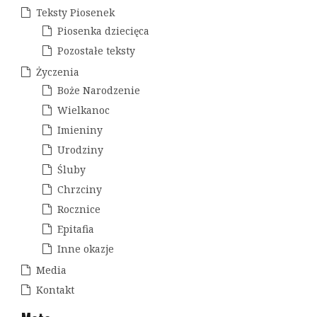
s
Teksty Piosenek
u
Piosenka dziecięca
Pozostałe teksty
Życzenia
Boże Narodzenie
Wielkanoc
Imieniny
Urodziny
Śluby
Chrzciny
Rocznice
Epitafia
Inne okazje
Media
Kontakt