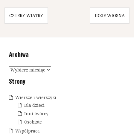
N
CZTERY WIATRY
IDZIE WIOSNA
a
w
i
Archiwa
g
a
A
c
r
Strony
c
j
h
a
i
Wiersze i wierszyki
w
w
Dla dzieci
a
p
Inni twórcy
Osobiste
i
Współpraca