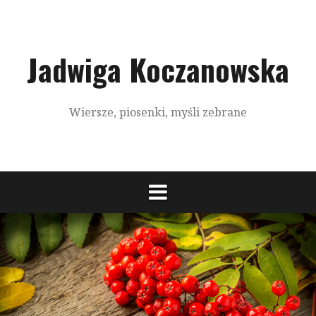
S
k
i
p
Jadwiga Koczanowska
t
o
c
Wiersze, piosenki, myśli zebrane
o
n
t
e
n
t