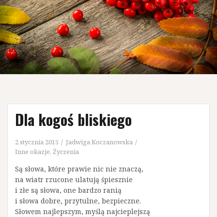
Dla kogoś bliskiego
2 stycznia 2015
Jadwiga Koczanowska
Inne okazje
,
Życzenia
Są słowa, które prawie nic nie znaczą,
na wiatr rzucone ulatują śpiesznie
i złe są słowa, one bardzo ranią
i słowa dobre, przytulne, bezpieczne.
Słowem najlepszym, myślą najcieplejszą