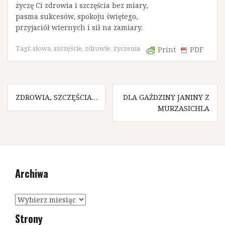
życzę Ci zdrowia i szczęścia bez miary,
pasma sukcesów, spokoju świętego,
przyjaciół wiernych i sił na zamiary.
Tagi:
słowa
,
szczęście
,
zdrowie
,
życzenia
Print
PDF
N
ZDROWIA, SZCZĘŚCIA…
DLA GAŹDZINY JANINY Z
MURZASICHLA
a
w
i
g
Archiwa
a
c
A
r
j
Strony
c