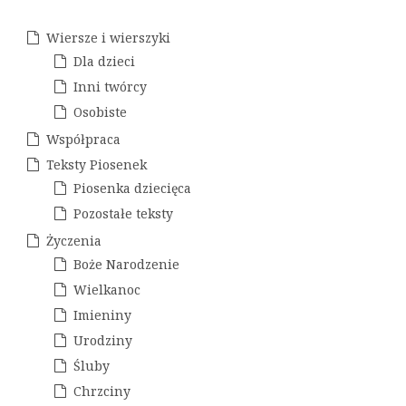
a
h
i
w
Wiersze i wierszyki
w
Dla dzieci
p
a
Inni twórcy
i
Osobiste
s
Współpraca
u
Teksty Piosenek
Piosenka dziecięca
Pozostałe teksty
Życzenia
Boże Narodzenie
Wielkanoc
Imieniny
Urodziny
Śluby
Chrzciny