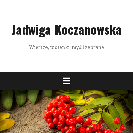
S
k
i
p
Jadwiga Koczanowska
t
o
c
Wiersze, piosenki, myśli zebrane
o
n
t
e
n
t