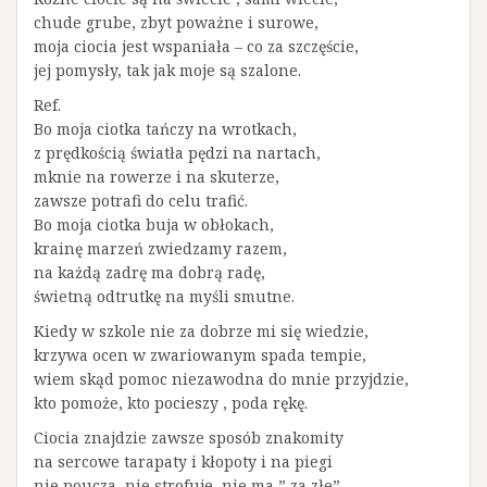
chude grube, zbyt poważne i surowe,
moja ciocia jest wspaniała – co za szczęście,
jej pomysły, tak jak moje są szalone.
Ref.
Bo moja ciotka tańczy na wrotkach,
z prędkością światła pędzi na nartach,
mknie na rowerze i na skuterze,
zawsze potrafi do celu trafić.
Bo moja ciotka buja w obłokach,
krainę marzeń zwiedzamy razem,
na każdą zadrę ma dobrą radę,
świetną odtrutkę na myśli smutne.
Kiedy w szkole nie za dobrze mi się wiedzie,
krzywa ocen w zwariowanym spada tempie,
wiem skąd pomoc niezawodna do mnie przyjdzie,
kto pomoże, kto pocieszy , poda rękę.
Ciocia znajdzie zawsze sposób znakomity
na sercowe tarapaty i kłopoty i na piegi
nie poucza, nie strofuje, nie ma ” za złe”