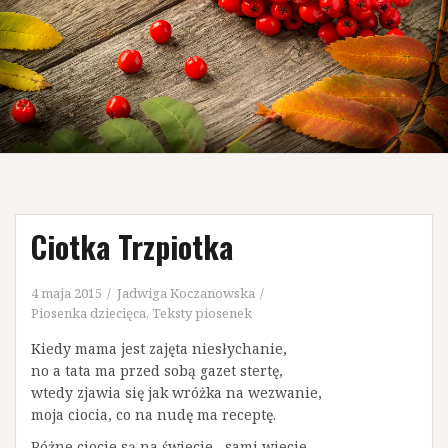
Ciotka Trzpiotka
4 maja 2015
Jadwiga Koczanowska
Piosenka dziecięca
,
Teksty piosenek
Kiedy mama jest zajęta niesłychanie,
no a tata ma przed sobą gazet stertę,
wtedy zjawia się jak wróżka na wezwanie,
moja ciocia, co na nudę ma receptę.
Różne ciocie są na świecie , sami wiecie,