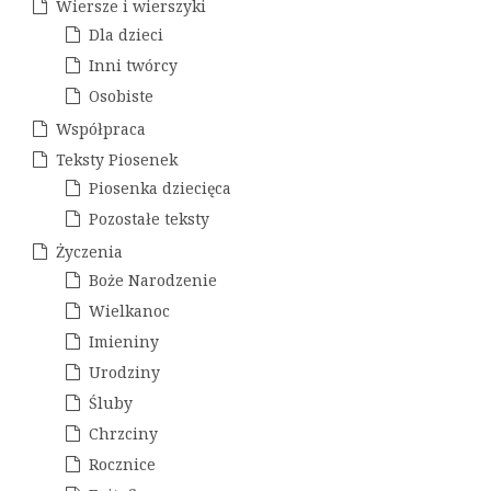
a
i
Wiersze i wierszyki
w
w
Dla dzieci
a
p
Inni twórcy
Osobiste
i
Współpraca
s
Teksty Piosenek
u
Piosenka dziecięca
Pozostałe teksty
Życzenia
Boże Narodzenie
Wielkanoc
Imieniny
Urodziny
Śluby
Chrzciny
Rocznice