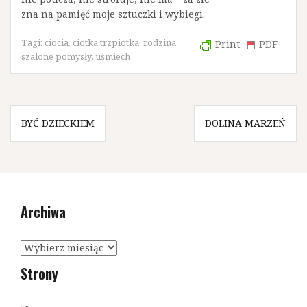
zna na pamięć moje sztuczki i wybiegi.
Tagi:
ciocia
,
ciotka trzpiotka
,
rodzina
,
Print
PDF
szalone pomysły
,
uśmiech
N
BYĆ DZIECKIEM
DOLINA MARZEŃ
a
w
i
Archiwa
g
a
A
c
r
Strony
c
j
h