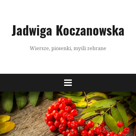
S
k
i
p
Jadwiga Koczanowska
t
o
c
Wiersze, piosenki, myśli zebrane
o
n
t
e
n
t