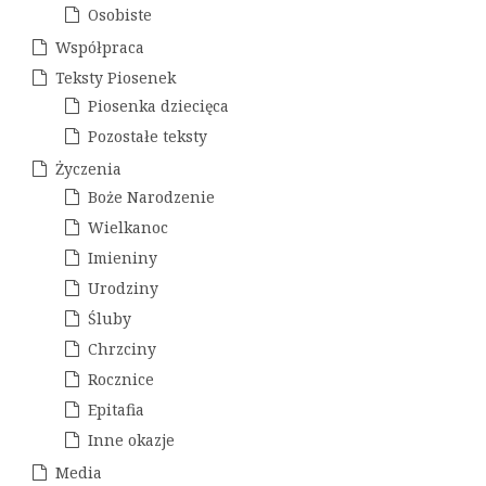
Osobiste
i
Współpraca
s
Teksty Piosenek
u
Piosenka dziecięca
Pozostałe teksty
Życzenia
Boże Narodzenie
Wielkanoc
Imieniny
Urodziny
Śluby
Chrzciny
Rocznice
Epitafia
Inne okazje
Media