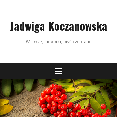
S
k
i
p
Jadwiga Koczanowska
t
o
c
Wiersze, piosenki, myśli zebrane
o
n
t
e
n
t