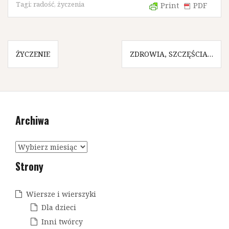
Tagi:
radość
,
życzenia
Print
PDF
N
ŻYCZENIE
ZDROWIA, SZCZĘŚCIA…
a
w
i
Archiwa
g
a
A
c
r
Strony
c
j
h
a
i
Wiersze i wierszyki
w
w
Dla dzieci
a
p
Inni twórcy