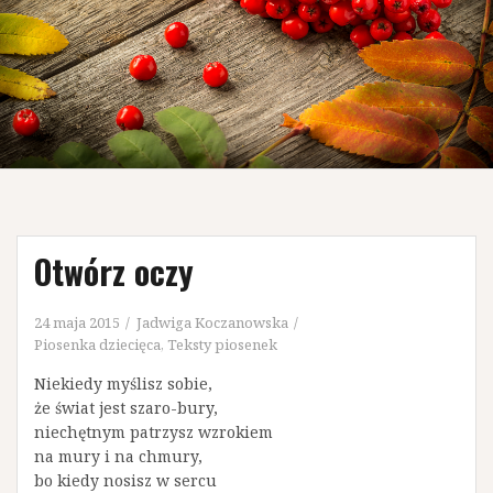
Otwórz oczy
24 maja 2015
Jadwiga Koczanowska
Piosenka dziecięca
,
Teksty piosenek
Niekiedy myślisz sobie,
że świat jest szaro-bury,
niechętnym patrzysz wzrokiem
na mury i na chmury,
bo kiedy nosisz w sercu