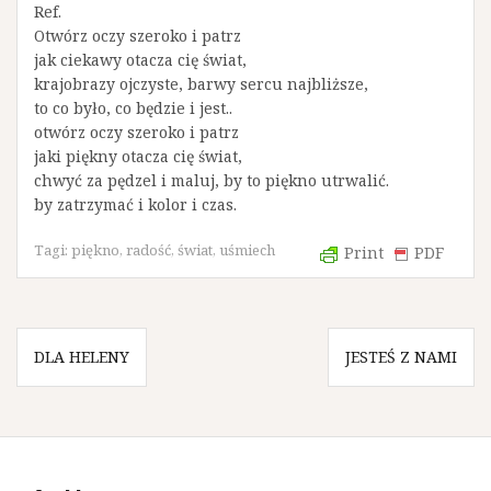
Ref.
Otwórz oczy szeroko i patrz
jak ciekawy otacza cię świat,
krajobrazy ojczyste, barwy sercu najbliższe,
to co było, co będzie i jest..
otwórz oczy szeroko i patrz
jaki piękny otacza cię świat,
chwyć za pędzel i maluj, by to piękno utrwalić.
by zatrzymać i kolor i czas.
Tagi:
piękno
,
radość
,
świat
,
uśmiech
Print
PDF
N
DLA HELENY
JESTEŚ Z NAMI
a
w
i