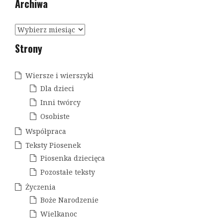
Archiwa
g
a
A
c
r
Strony
c
j
h
a
i
Wiersze i wierszyki
w
w
Dla dzieci
a
p
Inni twórcy
Osobiste
i
Współpraca
s
Teksty Piosenek
u
Piosenka dziecięca
Pozostałe teksty
Życzenia
Boże Narodzenie
Wielkanoc