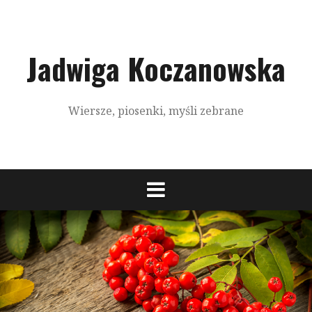
S
k
i
p
Jadwiga Koczanowska
t
o
c
Wiersze, piosenki, myśli zebrane
o
n
t
e
n
t