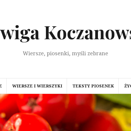
dwiga Koczanow
Wiersze, piosenki, myśli zebrane
E
WIERSZE I WIERSZYKI
TEKSTY PIOSENEK
ŻY