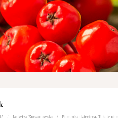
k
15
Jadwiga Koczanowska
Piosenka dziecięca
,
Teksty pio