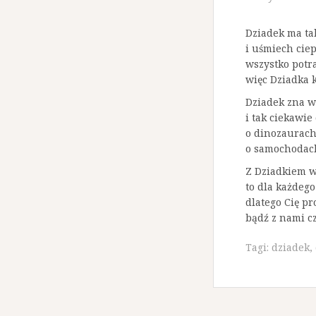
Dziadek ma ta
i uśmiech ciep
wszystko potr
więc Dziadka 
Dziadek zna w
i tak ciekawie
o dinozaurach
o samochodac
Z Dziadkiem w
to dla każdeg
dlatego Cię p
bądź z nami czę
Tagi:
dziadek
,