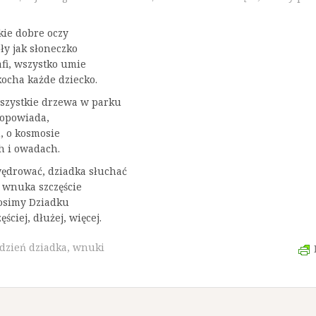
kie dobre oczy
ły jak słoneczko
afi, wszystko umie
kocha każde dziecko.
szystkie drzewa w parku
 opowiada,
, o kosmosie
h i owadach.
ędrować, dziadka słuchać
o wnuka szczęście
rosimy Dziadku
ściej, dłużej, więcej.
dzień dziadka
,
wnuki