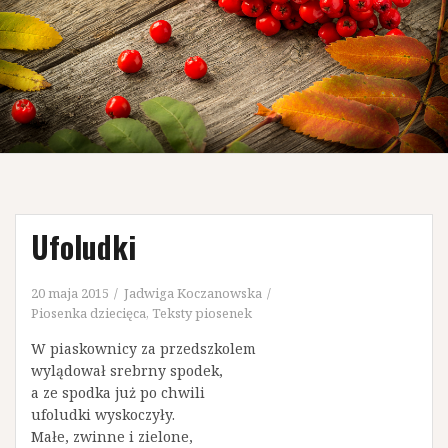
Ufoludki
20 maja 2015
Jadwiga Koczanowska
Piosenka dziecięca
,
Teksty piosenek
W piaskownicy za przedszkolem
wylądował srebrny spodek,
a ze spodka już po chwili
ufoludki wyskoczyły.
Małe, zwinne i zielone,