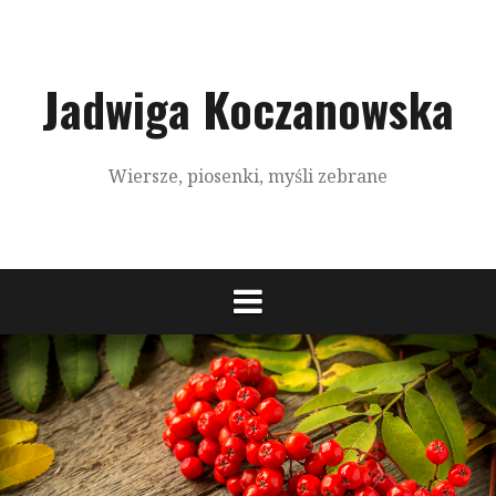
S
k
i
p
Jadwiga Koczanowska
t
o
c
Wiersze, piosenki, myśli zebrane
o
n
t
e
n
t