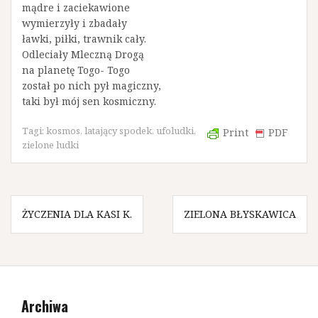
mądre i zaciekawione
wymierzyły i zbadały
ławki, piłki, trawnik cały.
Odleciały Mleczną Drogą
na planetę Togo- Togo
został po nich pył magiczny,
taki był mój sen kosmiczny.
Tagi:
kosmos
,
latający spodek
,
ufoludki
,
Print
PDF
zielone ludki
N
ŻYCZENIA DLA KASI K.
ZIELONA BŁYSKAWICA
a
w
i
Archiwa
g