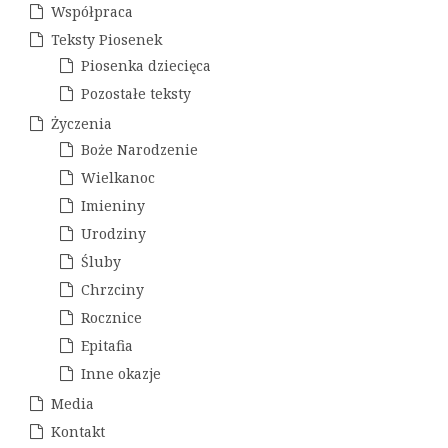
Współpraca
s
Teksty Piosenek
u
Piosenka dziecięca
Pozostałe teksty
Życzenia
Boże Narodzenie
Wielkanoc
Imieniny
Urodziny
Śluby
Chrzciny
Rocznice
Epitafia
Inne okazje
Media
Kontakt