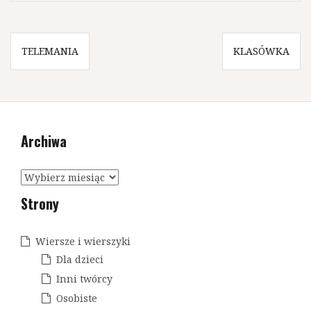
N
TELEMANIA
KLASÓWKA
a
w
i
Archiwa
g
a
A
c
r
Strony
c
j
h
a
i
Wiersze i wierszyki
w
w
Dla dzieci
a
p
Inni twórcy
Osobiste
i