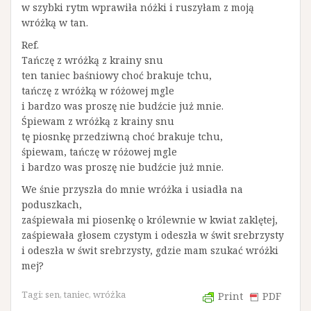
w szybki rytm wprawiła nóżki i ruszyłam z moją
wróżką w tan.
Ref.
Tańczę z wróżką z krainy snu
ten taniec baśniowy choć brakuje tchu,
tańczę z wróżką w różowej mgle
i bardzo was proszę nie budźcie już mnie.
Śpiewam z wróżką z krainy snu
tę piosnkę przedziwną choć brakuje tchu,
śpiewam, tańczę w różowej mgle
i bardzo was proszę nie budźcie już mnie.
We śnie przyszła do mnie wróżka i usiadła na
poduszkach,
zaśpiewała mi piosenkę o królewnie w kwiat zaklętej,
zaśpiewała głosem czystym i odeszła w świt srebrzysty
i odeszła w świt srebrzysty, gdzie mam szukać wróżki
mej?
Tagi:
sen
,
taniec
,
wróżka
Print
PDF