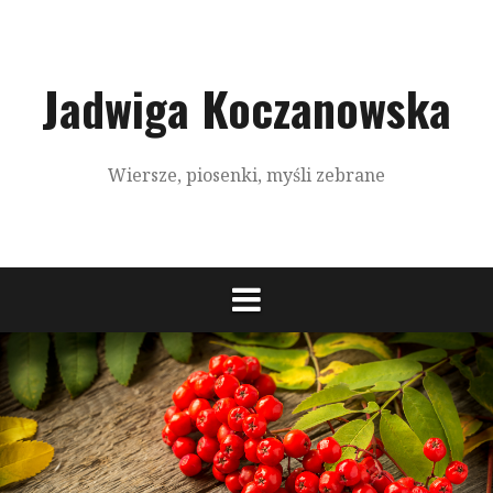
S
k
i
p
Jadwiga Koczanowska
t
o
c
Wiersze, piosenki, myśli zebrane
o
n
t
e
n
t