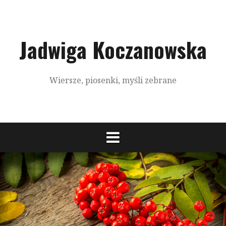
S
k
i
p
Jadwiga Koczanowska
t
o
c
Wiersze, piosenki, myśli zebrane
o
n
t
e
n
t