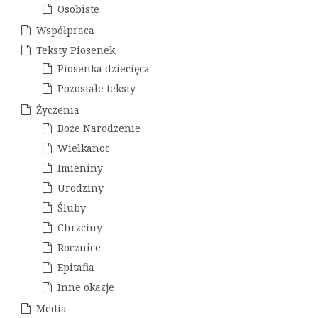
Osobiste
i
Współpraca
s
Teksty Piosenek
u
Piosenka dziecięca
Pozostałe teksty
Życzenia
Boże Narodzenie
Wielkanoc
Imieniny
Urodziny
Śluby
Chrzciny
Rocznice
Epitafia
Inne okazje
Media