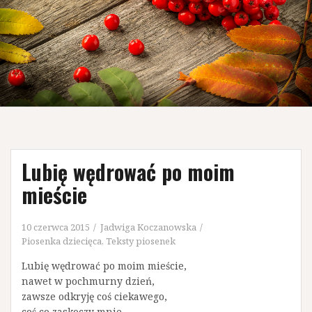
Lubię wędrować po moim
mieście
10 czerwca 2015
Jadwiga Koczanowska
Piosenka dziecięca
,
Teksty piosenek
Lubię wędrować po moim mieście,
nawet w pochmurny dzień,
zawsze odkryję coś ciekawego,
coś co zaskoczy mnie.