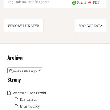
Tagi:
miasto
,
radość
,
spacer
Print
PDF
N
WESOŁY LUNATYK
MAŁGORZATA
a
w
i
Archiwa
g
a
A
c
r
Strony
c
j
h
a
i
Wiersze i wierszyki
w
w
Dla dzieci
a
p
Inni twórcy