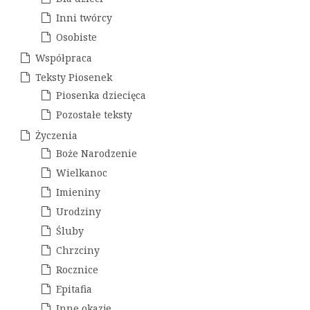
w
a
p
Inni twórcy
Osobiste
i
Współpraca
s
Teksty Piosenek
u
Piosenka dziecięca
Pozostałe teksty
Życzenia
Boże Narodzenie
Wielkanoc
Imieniny
Urodziny
Śluby
Chrzciny
Rocznice
Epitafia
Inne okazje