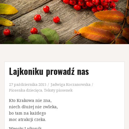
Lajkoniku prowadź nas
27 października 2015
Jadwiga Koczanowska
Piosenka dziecięca
,
Teksty piosenek
Kto Krakowa nie zna,
niech dłużej nie zwleka,
bo tam na każdego
moc atrakcji czeka.
Wesoły Lajkonik