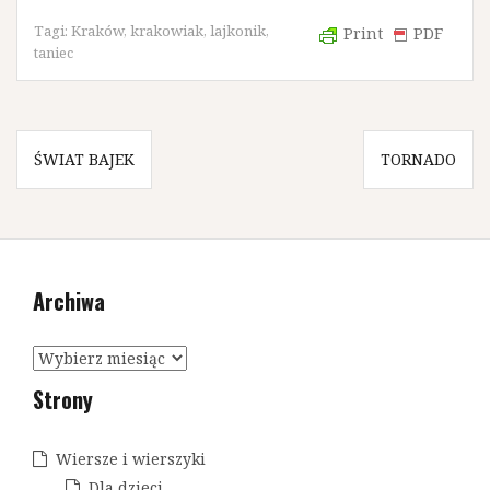
Tagi:
Kraków
,
krakowiak
,
lajkonik
,
Print
PDF
taniec
N
ŚWIAT BAJEK
TORNADO
a
w
i
Archiwa
g
a
A
c
r
Strony
c
j
h
a
i
Wiersze i wierszyki
w
Dla dzieci