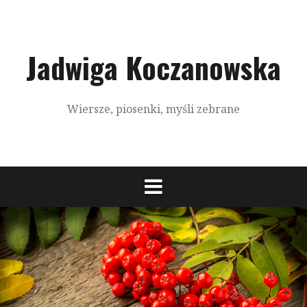
S
k
i
p
Jadwiga Koczanowska
t
o
c
Wiersze, piosenki, myśli zebrane
o
n
t
e
n
t