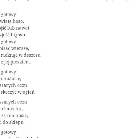
 gotowy
świata boso,
ójść lub nawet
zjeść bigosu.
 gotowy
isać wiersze,
 moknąć w deszczu
 z jej pieskiem.
 gotowy
 historię,
 szarych oczu
skoczyć w ogień.
 szarych oczu
ń uśmiechu,
za nią nosić,
ć do sklepu.
 gotowy