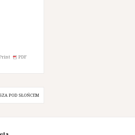
Print
PDF
JSZA POD SŁOŃCEM
eta