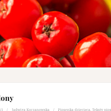
dony
15
Jadwiga Koczanowska
Piosenka dziecięca
,
Teksty pio