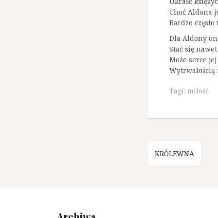
Ukraść księżyc
Choć Aldona j
Bardzo często 
Dla Aldony on
Stać się nawet
Może serce jej
Wytrwałością 
Tagi:
miłość
N
KRÓLEWNA
a
w
i
Archiwa