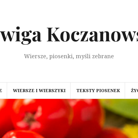
dwiga Koczanow
Wiersze, piosenki, myśli zebrane
E
WIERSZE I WIERSZYKI
TEKSTY PIOSENEK
ŻY