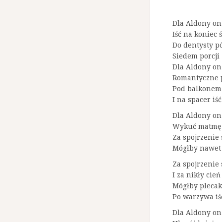
Dla Aldony on
Iść na koniec 
Do dentysty p
Siedem porcji 
Dla Aldony on
Romantyczne p
Pod balkonem
I na spacer iść
Dla Aldony on
Wykuć matmę i
Za spojrzenie
Mógłby nawet 
Za spojrzenie
I za nikły cie
Mógłby plecak 
Po warzywa iś
Dla Aldony on