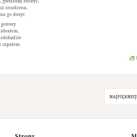
, gwiazdkę zdobyć,
uż znudzona,
ma go dosyć.
 gotowy
 ideałem,
 zdobędzie
i zapałem.
NAJPIĘKNIE
Strony
M