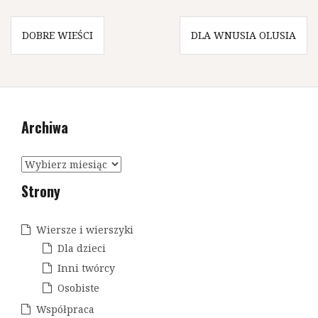
N
DOBRE WIEŚCI
DLA WNUSIA OLUSIA
a
w
i
Archiwa
g
a
A
c
r
Strony
c
j
h
a
i
Wiersze i wierszyki
w
w
Dla dzieci
a
p
Inni twórcy
Osobiste
i
Współpraca