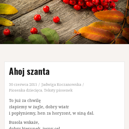
Ahoj szanta
30 czerwca 2015
Jadwiga Koczanowska
Piosenka dziecięca
,
Teksty piosenek
To już za chwilę
złapiemy w żagle, dobry wiatr
i popłyniemy, hen za horyzont, w siną dal.
Busola wskaże,
dobry kierunek, jasny cel,