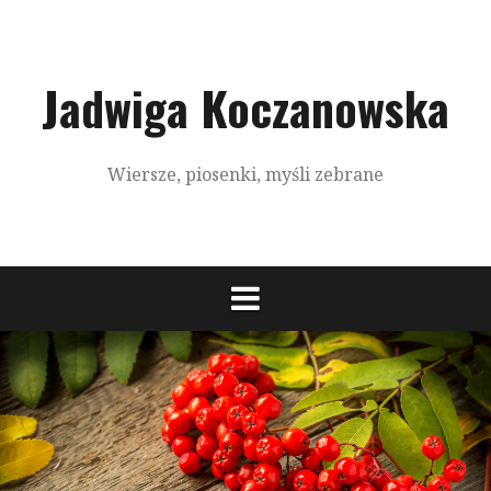
S
k
i
p
Jadwiga Koczanowska
t
o
c
Wiersze, piosenki, myśli zebrane
o
n
t
e
n
t