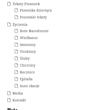
s
Teksty Piosenek
u
Piosenka dziecięca
Pozostałe teksty
Życzenia
Boże Narodzenie
Wielkanoc
Imieniny
Urodziny
Śluby
Chrzciny
Rocznice
Epitafia
Inne okazje
Media
Kontakt