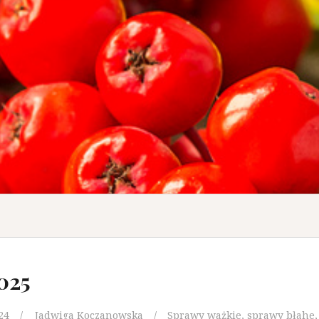
025
24
Jadwiga Koczanowska
Sprawy ważkie, sprawy błahe