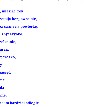
, miesiąc, rok
rzemija bezpowrotnie,
ez szans na powtórkę,
 zbyt szybko,
elestnie,
burza,
ojowisko,
y,
amięć,
cie
nia
wne,
ze im bardziej odległe.