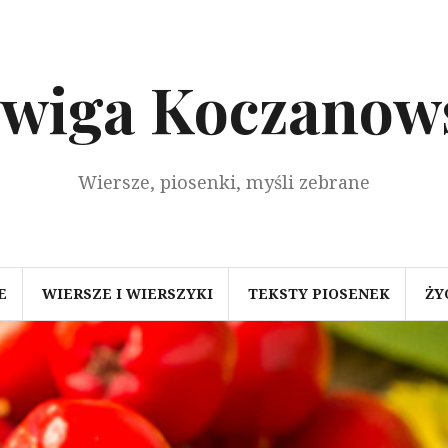
dwiga Koczanow
Wiersze, piosenki, myśli zebrane
E
WIERSZE I WIERSZYKI
TEKSTY PIOSENEK
ŻY