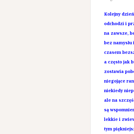
Kolejny dzień
odchodzi i p
na zawsze, b
bez namysłu i
czasem bezsz
a często jak 
zostawia pob
niegojące ran
niekiedy niep
ale na szczęś
są wspomnie
lekkie i zwie
tym piękniejs