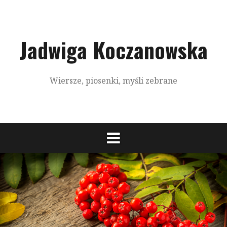
S
k
i
p
Jadwiga Koczanowska
t
o
c
Wiersze, piosenki, myśli zebrane
o
n
t
e
n
t