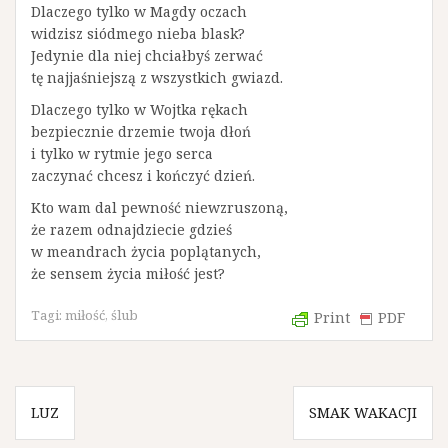
Dlaczego tylko w Magdy oczach
widzisz siódmego nieba blask?
Jedynie dla niej chciałbyś zerwać
tę najjaśniejszą z wszystkich gwiazd.
Dlaczego tylko w Wojtka rękach
bezpiecznie drzemie twoja dłoń
i tylko w rytmie jego serca
zaczynać chcesz i kończyć dzień.
Kto wam dal pewność niewzruszoną,
że razem odnajdziecie gdzieś
w meandrach życia poplątanych,
że sensem życia miłość jest?
Tagi:
miłość
,
ślub
Print
PDF
N
LUZ
SMAK WAKACJI